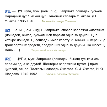
ЦУГ
— ЦУГ, цуга, муж. (нем. Zug). Запряжка лошадей гуськом.
Парадный цуг. Ямской цуг. Толковый словарь Ушакова. Д.Н.
Ушаков. 1935 1940 …
Толковый словарь Ушакова
цуг
— а; м. [нем. Zug] 1. Запряжка; способ запряжки животных
(лошадей, быков) гуськом или парами одна за другой. Ц. в
четыре лошади. Ц. лошадей мчал карету. 2. Книжн. О веренице
транспортных средств, следующих одно за другим. На шоссе ц.
машин. Ц.… …
Энциклопедический словарь
ЦУГ
— ЦУГ, а, муж. Запряжка (лошадей, быков) гуськом или
парами одна за другой. Шестёрка запряжена цугом. | прил.
цуговой, ая, ое. Толковый словарь Ожегова. С.И. Ожегов, Н.Ю.
Шведова. 1949 1992 …
Толковый словарь Ожегова