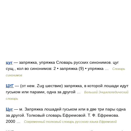
цуг
— запряжка, упряжка Словарь русских синонимов. цуг
сущ., кол во синонимов: 2 • запряжка (9) • упряжка …
Словарь
синонимов
ЦУГ
— (от нем. Zug шествие) запряжка, в которой лошади идут
гуськом или парами, одна за другой …
Большой Энциклопедический
словарь
Цуг
— м. Запряжка лошадей гуськом или в две три пары одна
за другой. Толковый словарь Ефремовой. Т. Ф. Ефремова.
2000 …
Современный толковый словарь русского языка Ефремовой