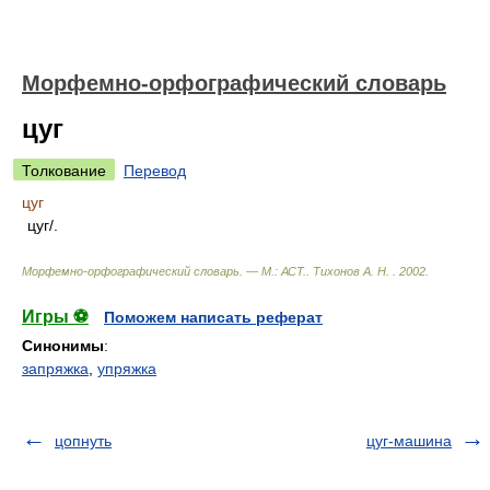
Морфемно-орфографический словарь
цуг
Толкование
Перевод
цуг
цуг/.
Морфемно-орфографический словарь. — М.: АСТ.
.
Тихонов А. Н.
.
2002
.
Игры ⚽
Поможем написать реферат
Синонимы
:
запряжка
,
упряжка
цопнуть
цуг-машина