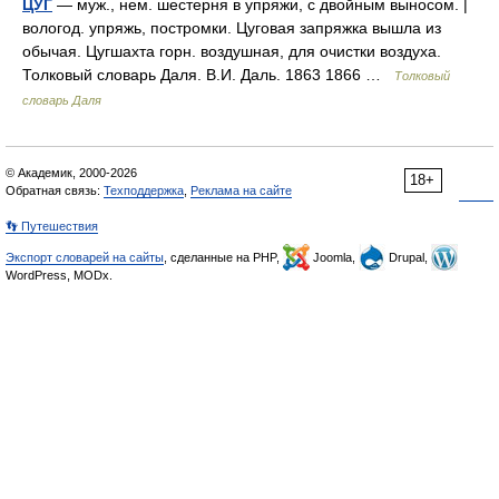
ЦУГ
— муж., нем. шестерня в упряжи, с двойным выносом. |
вологод. упряжь, постромки. Цуговая запряжка вышла из
обычая. Цугшахта горн. воздушная, для очистки воздуха.
Толковый словарь Даля. В.И. Даль. 1863 1866 …
Толковый
словарь Даля
© Академик, 2000-2026
18+
Обратная связь:
Техподдержка
,
Реклама на сайте
👣 Путешествия
Экспорт словарей на сайты
, сделанные на PHP,
Joomla,
Drupal,
WordPress, MODx.