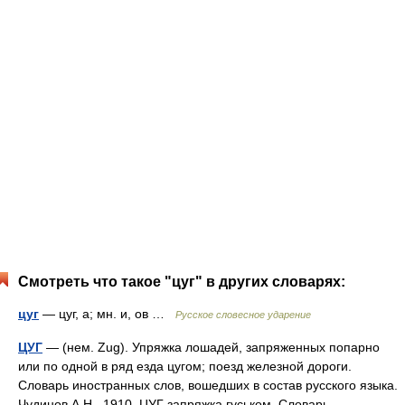
Смотреть что такое "цуг" в других словарях:
цуг
— цуг, а; мн. и, ов …
Русское словесное ударение
ЦУГ
— (нем. Zug). Упряжка лошадей, запряженных попарно
или по одной в ряд езда цугом; поезд железной дороги.
Словарь иностранных слов, вошедших в состав русского языка.
Чудинов А.Н., 1910. ЦУГ запряжка гуськом. Словарь